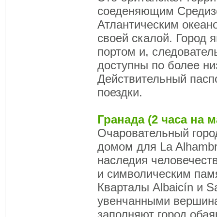
соеденяющим Средиз
Атлантическим океан
своей скалой. Город 
портом и, следователь
доступны по более ни
Действительный пасп
поездки.
Гранада (2 часа на 
Очаровательный горо
домом для La Alhambr
наследия человечес
и символическим пам
Кварталы Albaicín и 
увенчанными вершин
заполняют город обая