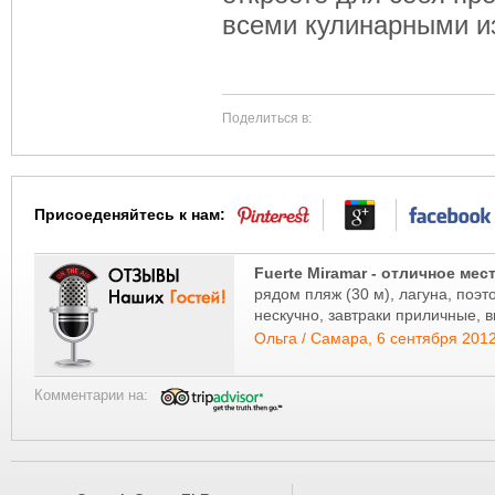
всеми кулинарными и
Поделиться в:
Присоеденяйтесь к нам:
Fuerte Miramar - отличное ме
рядом пляж (30 м), лагуна, поэ
нескучно, завтраки приличные, 
качества, wi-fi бесплатный
Ольга / Самара, 6 сентября 2012 
нет русского канала
Комментарии на: