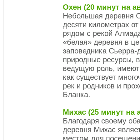
Oxeн (20 минут на а
Небольшая деревня О
десяти километрах от
рядом с рекой Алмада
«белая» деревня в ц
заповедника Сьерра-д
природные ресурсы, в
ведущую роль, имеют
как существует много
рек и родников и про
Бланка.
Михас (25 минут на
Благодаря своему об
деревня Михас являе
местом для посещени