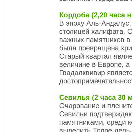
Кордоба (2,20 часа 
В эпоху Аль-Андалус
столицей халифата. О
важных памятников в 
была превращена хри
Старый квартал явля
величине в Европе, a
Гвадалквивир являет
достопримечательнос
Севилья (2 часа 30 
Очарование и пленит
Севильи подтвержда
памятниками, среди 
выделить Торре-дель