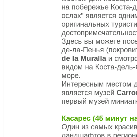
на побережье Коста-д
ослах” является одни
оригинальных турист
достопримечательност
Здесь вы можете пос
де-ла-Пенья (покрови
de la Muralla
и смотро
видом на Коста-дель
море.
Интересным местом 
является музей
Carr
первый музей миниат
Касарес (45 минут н
Один из самых краси
ландшафтов в регион