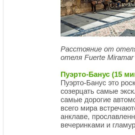
Расстояние от отеля 
отеля Fuerte Miramar
Пуэрто-Банус (15 ми
Пуэрто-Банус это рос
созерцать самые экс
самые дорогие автом
всего мира встречают
анклаве, прославлен
вечеринками и гламу